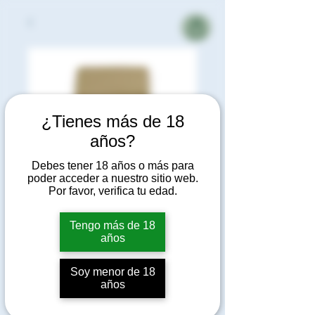
¿Tienes más de 18
años?
Debes tener 18 años o más para
poder acceder a nuestro sitio web.
Por favor, verifica tu edad.
Palo Santo - 5
Tengo más de 18
años
piezas
Soy menor de 18
Precio
6,55 €
años
Cantidad
*