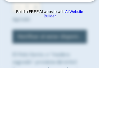
Build a FREE AI website with
AI Website
Builder
Agotado
Notificar al estar disponible
El Palo Santo, o "madera 
sagrada", proviene del árbol 
Bursera graveolens, nativo de 
Sudamérica, especialmente en 
Perú y Ecuador. Usado durante 
siglos en rituales y limpieza 
energética, su aroma cálido y 
dulce, con notas de cítricos y 
menta, lo convierte en un 
favorito en prácticas espirituales 
y aromaterapia.