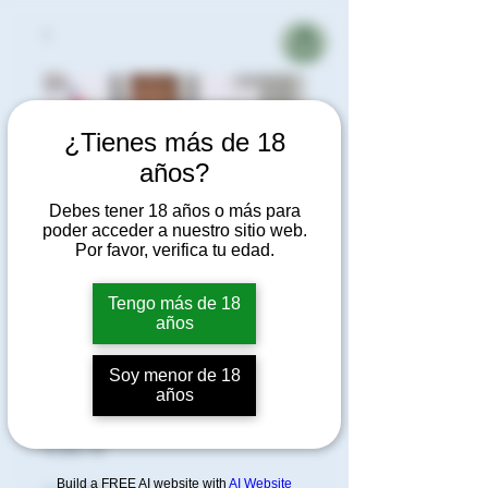
¿Tienes más de 18
años?
Debes tener 18 años o más para
poder acceder a nuestro sitio web.
Por favor, verifica tu edad.
Tengo más de 18
años
Zing Energy
Soy menor de 18
años
drink
Precio
4,90 €
Build a FREE AI website with
AI Website